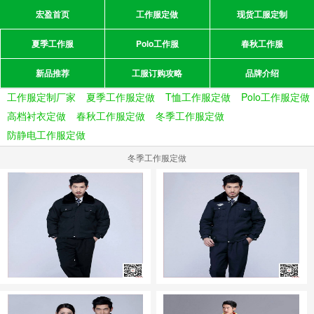
宏盈首页
工作服定做
现货工服定制
夏季工作服
Polo工作服
春秋工作服
新品推荐
工服订购攻略
品牌介绍
工作服定制厂家
夏季工作服定做
T恤工作服定做
Polo工作服定做
高档衬衣定做
春秋工作服定做
冬季工作服定做
防静电工作服定做
冬季工作服定做