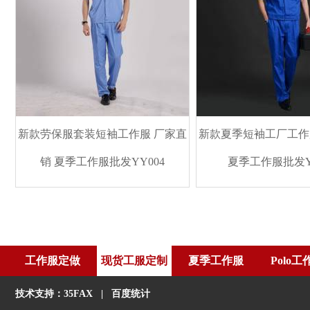
新款劳保服套装短袖工作服 厂家直
新款夏季短袖工厂工作
销 夏季工作服批发YY004
夏季工作服批发Y
工作服定做
现货工服定制
夏季工作服
Polo工
技术支持：35FAX
|
百度统计