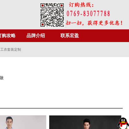
订购攻略
品牌介绍
联系宏盈
布工衣套装定制
做