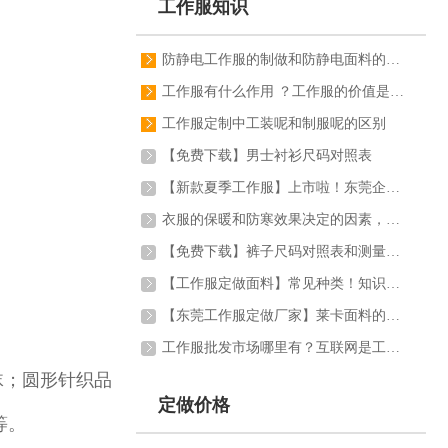
工作服知识
防静电工作服的制做和防静电面料的特点
工作服有什么作用 ？工作服的价值是什么_？【图解】
工作服定制中工装呢和制服呢的区别
【免费下载】男士衬衫尺码对照表
【新款夏季工作服】上市啦！东莞企业工作服的首选
衣服的保暖和防寒效果决定的因素，你知道吗？
【免费下载】裤子尺码对照表和测量方法
【工作服定做面料】常见种类！知识大全【图片】
【东莞工作服定做厂家】莱卡面料的作用及应用
工作服批发市场哪里有？互联网是工作服采购的主战场！
丝袜；圆形针织品
定做价格
等。