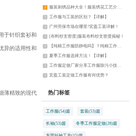
服装刺绣品种大全！服装绣花工艺介绍大全[图解]
工作服与工装的区别？【详解】
广州劳保市场在哪里?宏盈工装详解！
用于针织套衫和
[布料纱支密度]服装布料纱支密度揭秘！
【纯棉工作服防静电吗】？纯棉工作服可以做防静电...
优异的适用性和
夏季工作服选择方法！【详解】
工作服定做厂家分享工作服除污小技巧！
宏盈工装定做工作服有何优势？
热门标签
细薄精致的现代
工作服
(54)篇
套装
(53)篇
长袖
(53)篇
冬季工作服定做
(28)篇
东莞短袖工衣
(15)篇