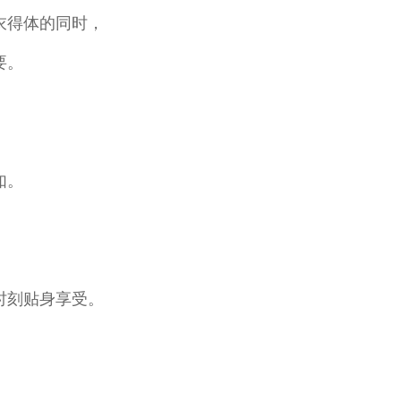
衣得体的同时，
要。
如。
时刻贴身享受。