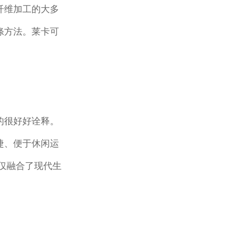
纤维加工的大多
涤方法。莱卡可
的很好好诠释。
捷、便于休闲运
仅融合了现代生