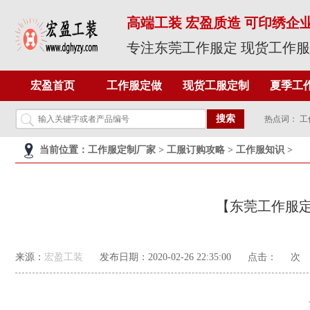
高端工装 宏盈质造 可印绣企业
专注东莞工作服定 现货工作
宏盈首页
工作服定做
现货工服定制
夏季工
搜索
热点词：
工
当前位置
：
工作服定制厂家
>
工服订购攻略
>
工作服知识
>
【东莞工作服
来源：
宏盈工装
发布日期：2020-02-26 22:35:00
点击：
次
莱