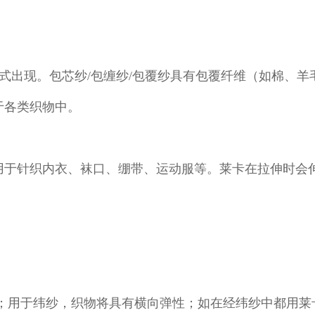
形式出现。包芯纱/包缠纱/包覆纱具有包覆纤维（如棉、羊
于各类织物中。
用于针织内衣、袜口、绷带、运动服等。莱卡在拉伸时会
性；用于纬纱，织物将具有横向弹性；如在经纬纱中都用莱